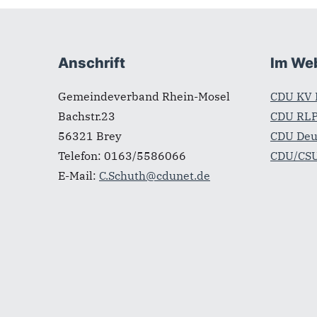
Fußbereich
Anschrift
Im We
Gemeindeverband Rhein-Mosel
CDU KV 
Bachstr.23
CDU RL
56321
Brey
CDU Deu
Telefon:
0163/5586066
CDU/CSU
E-Mail:
C.Schuth@cdunet.de