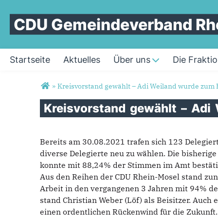
CDU Gemeindeverband Rh
Startseite
Aktuelles
Über uns
Die Frakti
Sie sind hier
»
Kreisvorstand gewählt – Adi Weiland wurde zum 
Kreisvorstand
gewählt
–
Adi
Bereits am 30.08.2021 trafen sich 123 Delegie
diverse Delegierte neu zu wählen. Die bisherig
konnte mit 88,24% der Stimmen im Amt bestäti
Aus den Reihen der CDU Rhein-Mosel stand zunä
Arbeit in den vergangenen 3 Jahren mit 94% de
stand Christian Weber (Löf) als Beisitzer. Auch 
einen ordentlichen Rückenwind für die Zukunft. 