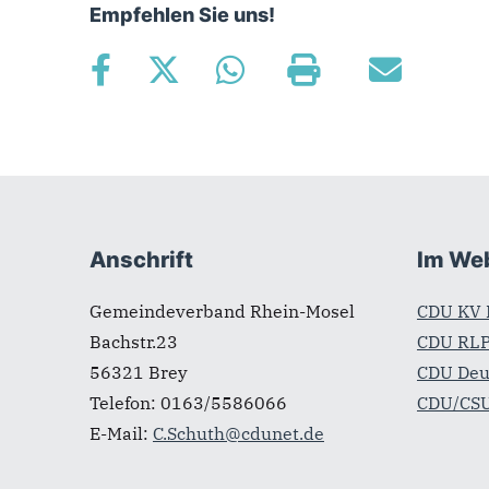
Empfehlen Sie uns!
Fußbereich
Anschrift
Im We
Gemeindeverband Rhein-Mosel
CDU KV 
Bachstr.23
CDU RL
56321
Brey
CDU Deu
Telefon:
0163/5586066
CDU/CSU
E-Mail:
C.Schuth@cdunet.de