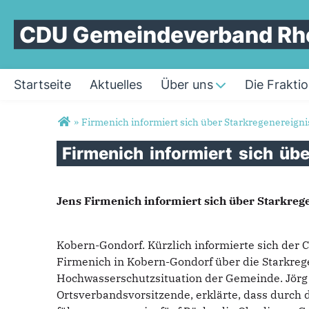
CDU Gemeindeverband Rh
Startseite
Aktuelles
Über uns
Die Frakti
Sie sind hier
»
Firmenich informiert sich über Starkregenereig
Firmenich
informiert
sich
üb
Jens Firmenich informiert sich über Starkre
Kobern-Gondorf. Kürzlich informierte sich der
Firmenich in Kobern-Gondorf über die Starkreg
Hochwasserschutzsituation der Gemeinde. Jörg
Ortsverbandsvorsitzende, erklärte, dass durch