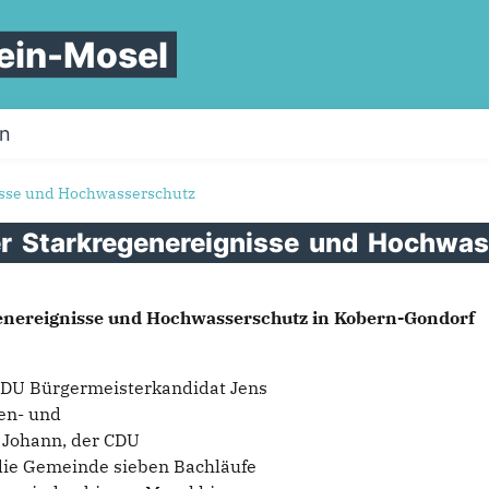
ein-Mosel
on
nisse und Hochwasserschutz
er
Starkregenereignisse
und
Hochwas
genereignisse und Hochwasserschutz in Kobern-Gondorf
 CDU Bürgermeisterkandidat Jens
en- und
 Johann, der CDU
 die Gemeinde sieben Bachläufe