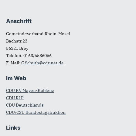
Anschrift
Fußbereich
Gemeindeverband Rhein-Mosel
Bachstr.23
56321
Brey
Telefon:
0163/5586066
E-Mail:
C.Schuth@cdunet.de
Im Web
CDU KV Mayen-Koblenz
CDU RLP
CDU Deutschlands
CDU/CSU Bundestagsfraktion
Links