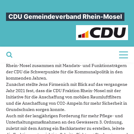
Sie sind hier
»
CDU Fraktion Rhein-Mosel - Klausurtagung durchgeführt
CDU Gemeindeverband Rhein-Mosel
CDU
Fraktion
Rhein-Mosel
-
Klausurtagung
durchgeführt
Kobern-Gondorf - Auf ihrer diesjährigen Klausurtagung,
unter Leitung des Fraktionsvorsitzenden Jens Firmenich,
Toggl
entwickelte die CDU Fraktion im Verbandsgemeinderat
Rhein-Mosel zusammen mit Mandats- und Funktionsträgern
der CDU die Schwerpunkte für die Kommunalpolitik in den
kommenden Jahren.
Zunächst stellte Jens Firmenich mit Blick auf das vergangene
Jahr 2021 fest, dass die CDU Fraktion Rhein-Mosel mit der
Initiative für die Anschaffung von mobilen Raumluftfiltern
und die Anschaffung von CO2-Ampeln für mehr Sicherheit in
Grundschulen sorgen konnte.
Auch mit der langjährigen Forderung für mehr Pflege- und
Unterhaltungsmaßnahmen an den Gewässern 3. Ordnung,
zuletzt mit dem Antrag ein Bachkataster zu erstellen, leitete