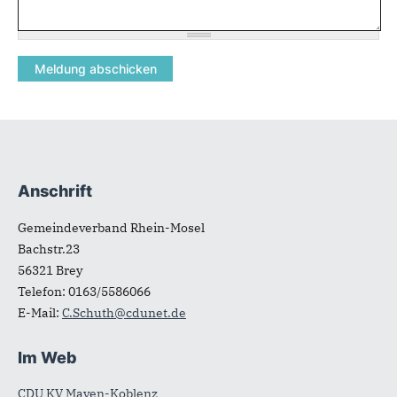
Anschrift
Fußbereich
Gemeindeverband Rhein-Mosel
Bachstr.23
56321
Brey
Telefon:
0163/5586066
E-Mail:
C.Schuth@cdunet.de
Im Web
CDU KV Mayen-Koblenz