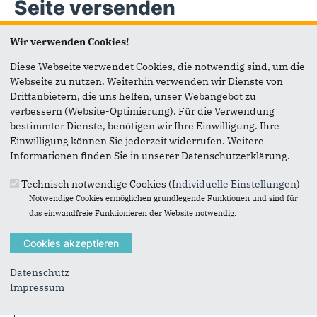
Seite versenden
Wir verwenden Cookies!
Vielen Dank, dass Sie die Inhalte unserer Homepage
weiterempfehlen.
Diese Webseite verwendet Cookies, die notwendig sind, um die
Webseite zu nutzen. Weiterhin verwenden wir Dienste von
Anmerkung: Ihre E-Mail-Adresse wird benötigt um die
Drittanbietern, die uns helfen, unser Webangebot zu
Personen, denen Sie die Seite weiterempfehlen, zu
verbessern (Website-Optimierung). Für die Verwendung
informieren, von wem die Empfehlung kommt, und dass es
bestimmter Dienste, benötigen wir Ihre Einwilligung. Ihre
kein Spam ist.
Einwilligung können Sie jederzeit widerrufen. Weitere
Informationen finden Sie in unserer Datenschutzerklärung.
Das mit * gekennzeichnete Feld ist ein Pflichtfeld.
Technisch notwendige Cookies (
Individuelle Einstellungen
)
Eigene E-Mail-Adresse
*
Notwendige Cookies ermöglichen grundlegende Funktionen und sind für
das einwandfreie Funktionieren der Website notwendig.
Eigener Name
*
Datenschutz
Senden an
*
Impressum