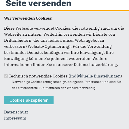
Seite versenden
Wir verwenden Cookies!
Vielen Dank, dass Sie die Inhalte unserer Homepage
weiterempfehlen.
Diese Webseite verwendet Cookies, die notwendig sind, um die
Webseite zu nutzen. Weiterhin verwenden wir Dienste von
Anmerkung: Ihre E-Mail-Adresse wird benötigt um die
Drittanbietern, die uns helfen, unser Webangebot zu
Personen, denen Sie die Seite weiterempfehlen, zu
verbessern (Website-Optimierung). Für die Verwendung
informieren, von wem die Empfehlung kommt, und dass es
bestimmter Dienste, benötigen wir Ihre Einwilligung. Ihre
kein Spam ist.
Einwilligung können Sie jederzeit widerrufen. Weitere
Das mit * gekennzeichnete Feld ist ein Pflichtfeld.
Informationen finden Sie in unserer Datenschutzerklärung.
Eigene E-Mail-Adresse
*
Technisch notwendige Cookies (
Individuelle Einstellungen
)
Notwendige Cookies ermöglichen grundlegende Funktionen und sind für
das einwandfreie Funktionieren der Website notwendig.
Eigener Name
*
Datenschutz
Senden an
*
Impressum