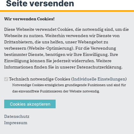
Seite versenden
Wir verwenden Cookies!
Vielen Dank, dass Sie die Inhalte unserer Homepage
weiterempfehlen.
Diese Webseite verwendet Cookies, die notwendig sind, um die
Webseite zu nutzen. Weiterhin verwenden wir Dienste von
Anmerkung: Ihre E-Mail-Adresse wird benötigt um die
Drittanbietern, die uns helfen, unser Webangebot zu
Personen, denen Sie die Seite weiterempfehlen, zu
verbessern (Website-Optimierung). Für die Verwendung
informieren, von wem die Empfehlung kommt, und dass es
bestimmter Dienste, benötigen wir Ihre Einwilligung. Ihre
kein Spam ist.
Einwilligung können Sie jederzeit widerrufen. Weitere
Das mit * gekennzeichnete Feld ist ein Pflichtfeld.
Informationen finden Sie in unserer Datenschutzerklärung.
Eigene E-Mail-Adresse
*
Technisch notwendige Cookies (
Individuelle Einstellungen
)
Notwendige Cookies ermöglichen grundlegende Funktionen und sind für
das einwandfreie Funktionieren der Website notwendig.
Eigener Name
*
Datenschutz
Senden an
*
Impressum